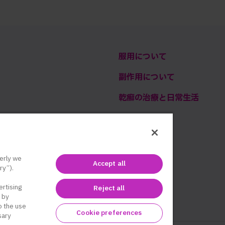
服用について
副作用について
乾癬の治療と日常生活
Q&A
erly we
Accept all
ry”).
ertising
Reject all
 by
to the use
Cookie preferences
sary