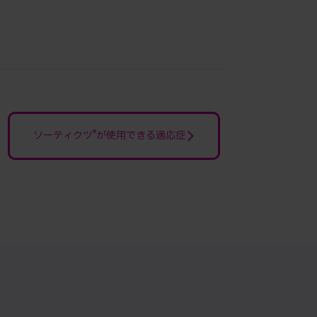
®
ソーティクツ
が使用できる適応症