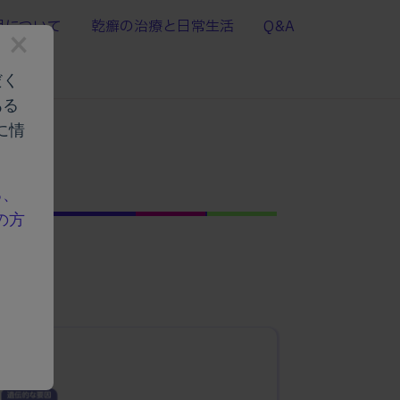
用について
乾癬の治療と日常生活
Q&A
×
だく
ある
に情
る、
の方