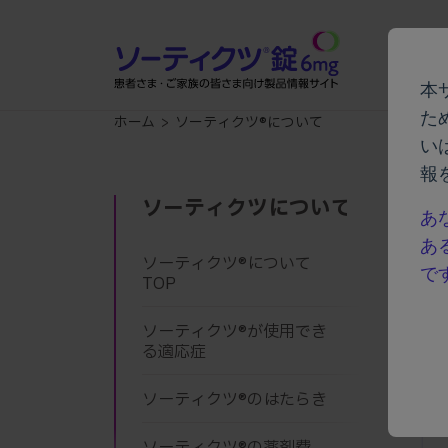
本
た
ホーム
>
ソーティクツ®について
い
報
ソーティクツについて
あ
あ
ソーティクツ®について
で
TOP
監修
ソーティクツ®が使用でき
る適応症
ソーティクツ®のはたらき