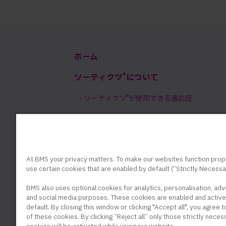
ホーム
®
ソーティクツ
について
®
- ソーティクツ
が使用できる適応症
®
- ソーティクツ
のはたらき
®
- ソーティクツ
の薬剤費
At BMS your privacy matters. To make our websites function prop
use certain cookies that are enabled by default (“Strictly Necessa
BMS also uses optional cookies for analytics, personalisation, adv
and social media purposes. These cookies are enabled and active
default. By closing this window or clicking "Accept all", you agree 
of these cookies. By clicking “Reject all” only those strictly neces