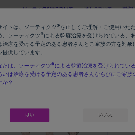
ソーティクツ®について
服用について
副作
®
サイトは、ソーティクツ
を正しくご理解・ご使用いた
®︎
め、ソーティクツ
による乾癬治療を受けられている、
は治療を受ける予定のある患者さんとご家族の方を対象
を提供しています。
ソーティクツ®について
®
なたは、ソーティクツ
による乾癬治療を受けられてい
るいは治療を受ける予定のある患者さんならびにご家族
すか？
：東京慈恵会医科大学 名誉教授/あたご皮フ科 院長 中川 秀己 先生
はい
いいえ